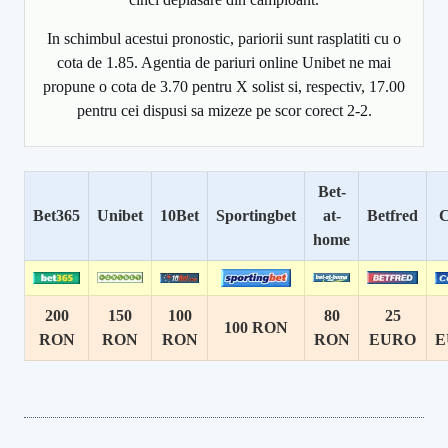
In schimbul acestui pronostic, pariorii sunt rasplatiti cu o
cota de 1.85. Agentia de pariuri online Unibet ne mai
propune o cota de 3.70 pentru X solist si, respectiv, 17.00
pentru cei dispusi sa mizeze pe scor corect 2-2.
Bet-
Bet365
Unibet
10Bet
Sportingbet
at-
Betfred
C
home
200
150
100
80
25
100 RON
RON
RON
RON
RON
EURO
E