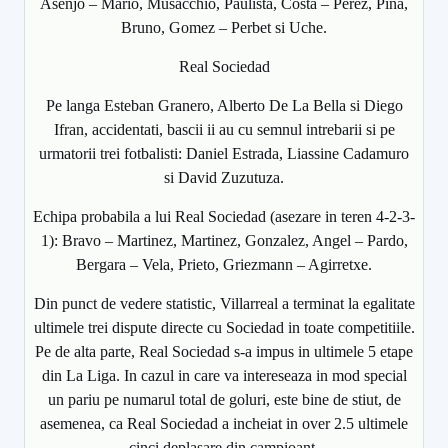
Asenjo – Mario, Musacchio, Paulista, Costa – Perez, Pina,
Bruno, Gomez – Perbet si Uche.
Real Sociedad
Pe langa Esteban Granero, Alberto De La Bella si Diego
Ifran, accidentati, bascii ii au cu semnul intrebarii si pe
urmatorii trei fotbalisti: Daniel Estrada, Liassine Cadamuro
si David Zuzutuza.
Echipa probabila a lui Real Sociedad (asezare in teren 4-2-3-
1): Bravo – Martinez, Martinez, Gonzalez, Angel – Pardo,
Bergara – Vela, Prieto, Griezmann – Agirretxe.
Din punct de vedere statistic, Villarreal a terminat la egalitate
ultimele trei dispute directe cu Sociedad in toate competitiile.
Pe de alta parte, Real Sociedad s-a impus in ultimele 5 etape
din La Liga. In cazul in care va intereseaza in mod special
un pariu pe numarul total de goluri, este bine de stiut, de
asemenea, ca Real Sociedad a incheiat in over 2.5 ultimele
cinci deplasare din campioant.