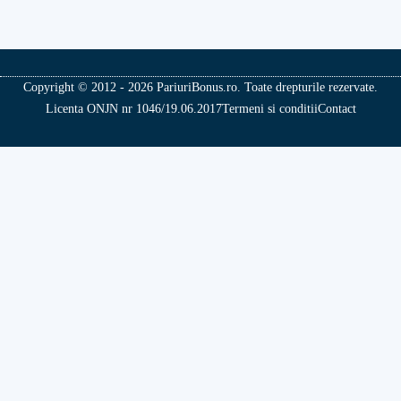
Copyright © 2012 - 2026 PariuriBonus.ro. Toate drepturile rezervate.
Licenta ONJN nr 1046/19.06.2017
Termeni si conditii
Contact