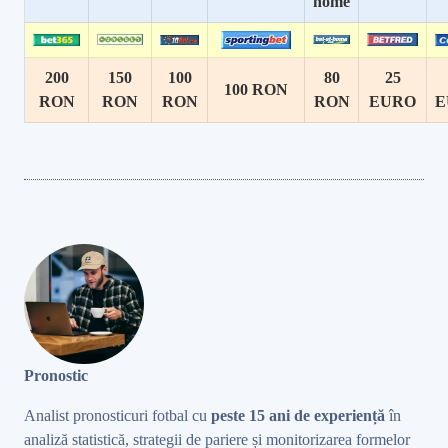
home
200
150
100
80
25
100 RON
RON
RON
RON
RON
EURO
E
Pronostic
Analist pronosticuri fotbal cu
peste 15 ani de experiență
în
analiză statistică, strategii de pariere și monitorizarea formelor