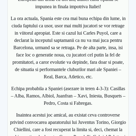
impunea in finala impotriva Italiei!
La ora actuala, Spania este cea mai buna echipa din lume, in
ciuda faptului ca usor, usor mai multi jucatori se vor retrage
in viitorul apropiat. Este si cazul lui Carles Puyol, care a
declarat la inceputul saptamanii ca nu va mai juca pentru
Barcelona, urmand sa se retraga. Pe de alta parte, insa, isi
face loc o generatie noua, cu jucatori cel putin la fel de
promitatori, a caror evolutie va depinde, fara doar si poate,
de situatia si performantele cluburilor mari ale Spaniei –
Real, Barca, Atletico, etc.
Echipa probabila a Spaniei (asezare in teren 4-3-3): Casillas
– Alba, Ramos, Albiol, Juanfran – Xavi, Iniesta, Busquets –
Pedro, Costa si Fabregas.
Inaintea acestui joc amical, au existat ceva controverse
privind convocarea aparatorului lui Juventus Torino, Giorgio
Chiellini, care a fost recuperat la limita si, deci, chemat la