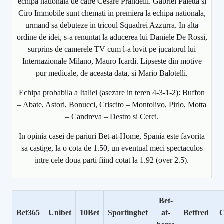
echipa nationala de catre Cesare Prandelli. Gabriel Paletta si
Ciro Immobile sunt chemati in premiera la echipa nationala,
urmand sa debuteze in tricoul Squadrei Azzurra. In alta
ordine de idei, s-a renuntat la aducerea lui Daniele De Rossi,
surprins de camerele TV cum l-a lovit pe jucatorul lui
Internazionale Milano, Mauro Icardi. Lipseste din motive
pur medicale, de aceasta data, si Mario Balotelli.
Echipa probabila a Italiei (asezare in teren 4-3-1-2): Buffon
– Abate, Astori, Bonucci, Criscito – Montolivo, Pirlo, Motta
– Candreva – Destro si Cerci.
In opinia casei de pariuri Bet-at-Home, Spania este favorita
sa castige, la o cota de 1.50, un eventual meci spectaculos
intre cele doua parti fiind cotat la 1.92 (over 2.5).
Bet-
Bet365
Unibet
10Bet
Sportingbet
at-
Betfred
C