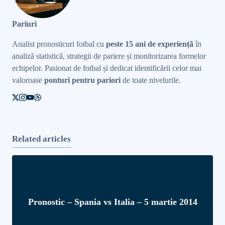
Pariuri
Analist pronosticuri fotbal cu
peste 15 ani de experiență
în
analiză statistică, strategii de pariere și monitorizarea formelor
echipelor. Pasionat de fotbal și dedicat identificării celor mai
valoroase
ponturi pentru pariori
de toate nivelurile.
Related articles
Pronostic – Spania vs Italia – 5 martie 2014