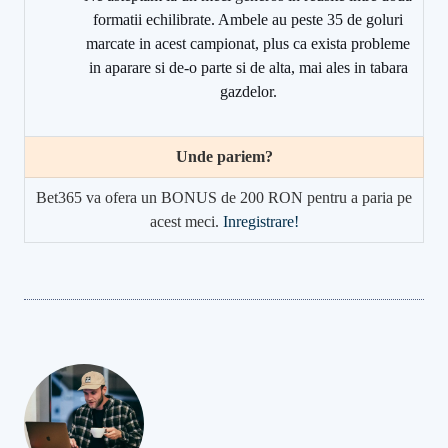
formatii echilibrate. Ambele au peste 35 de goluri
marcate in acest campionat, plus ca exista probleme
in aparare si de-o parte si de alta, mai ales in tabara
gazdelor.
Unde pariem?
Bet365 va ofera un BONUS de 200 RON pentru a paria pe
acest meci.
Inregistrare!