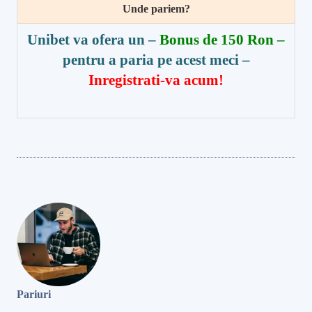
Unde pariem?
Unibet va ofera un –
Bonus de 150 Ron –
pentru a paria pe acest meci
–
Inregistrati-va acum!
Pariuri