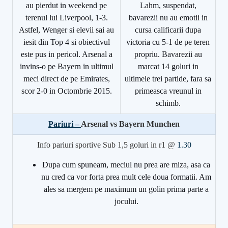
au pierdut in weekend pe
Lahm, suspendat,
terenul lui Liverpool, 1-3.
bavarezii nu au emotii in
Astfel, Wenger si elevii sai au
cursa calificarii dupa
iesit din Top 4 si obiectivul
victoria cu 5-1 de pe teren
este pus in pericol. Arsenal a
propriu. Bavarezii au
invins-o pe Bayern in ultimul
marcat 14 goluri in
meci direct de pe Emirates,
ultimele trei partide, fara sa
scor 2-0 in Octombrie 2015.
primeasca vreunul in
schimb.
Pariuri –
Arsenal vs Bayern Munchen
Info pariuri sportive Sub 1,5 goluri in r1 @
1.30
Dupa cum spuneam, meciul nu prea are miza, asa ca
nu cred ca vor forta prea mult cele doua formatii. Am
ales sa mergem pe maximum un golin prima parte a
jocului.