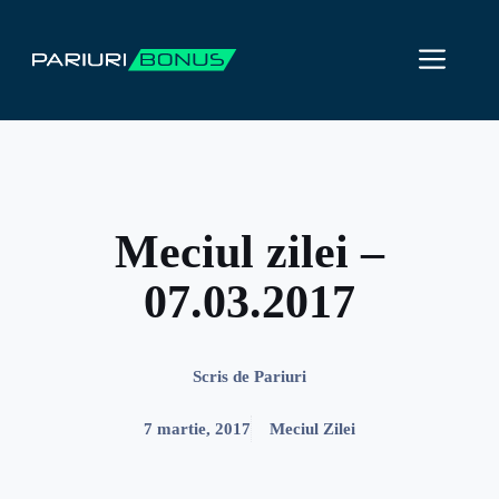
Sari
la
ME
conținut
Meciul zilei –
07.03.2017
Scris de
Pariuri
7 martie, 2017
Meciul Zilei