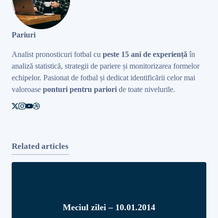
Pariuri
Analist pronosticuri fotbal cu
peste 15 ani de experiență
în
analiză statistică, strategii de pariere și monitorizarea formelor
echipelor. Pasionat de fotbal și dedicat identificării celor mai
valoroase
ponturi pentru pariori
de toate nivelurile.
Related articles
Meciul zilei – 10.01.2014