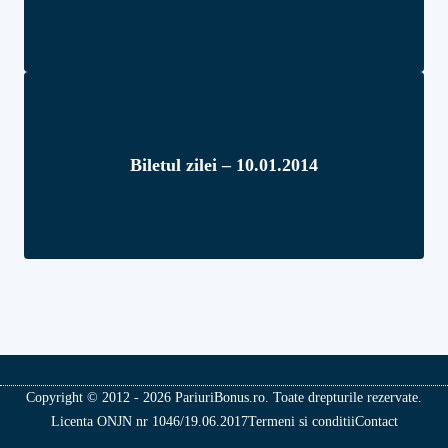
Biletul zilei – 10.01.2014
Copyright © 2012 - 2026 PariuriBonus.ro. Toate drepturile rezervate.
Licenta ONJN nr 1046/19.06.2017
Termeni si conditii
Contact