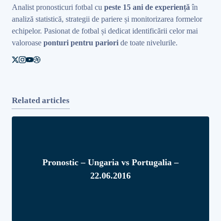
Analist pronosticuri fotbal cu
peste 15 ani de experiență
în
analiză statistică, strategii de pariere și monitorizarea formelor
echipelor. Pasionat de fotbal și dedicat identificării celor mai
valoroase
ponturi pentru pariori
de toate nivelurile.
Related articles
Pronostic – Ungaria vs Portugalia –
22.06.2016