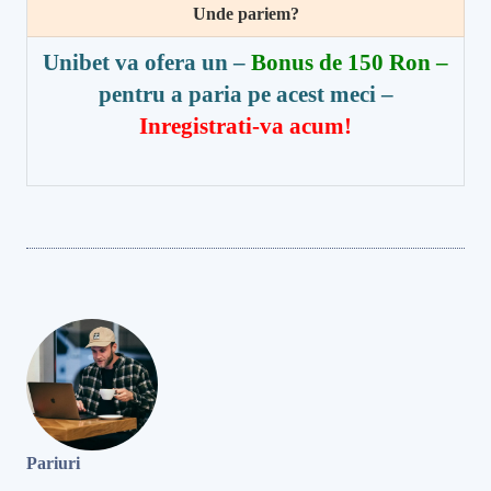
Unde pariem?
Unibet va ofera un –
Bonus de 150 Ron –
pentru a paria pe acest meci
–
Inregistrati-va acum!
Pariuri