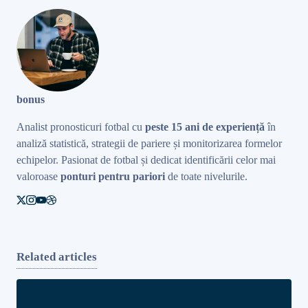
bonus
Analist pronosticuri fotbal cu
peste 15 ani de experiență
în
analiză statistică, strategii de pariere și monitorizarea formelor
echipelor. Pasionat de fotbal și dedicat identificării celor mai
valoroase
ponturi pentru pariori
de toate nivelurile.
Related articles