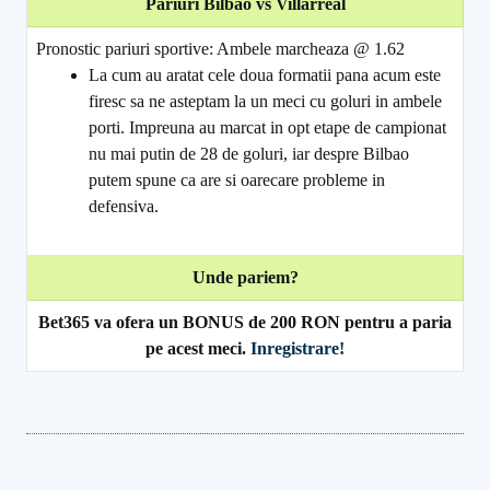
Pariuri Bilbao vs Villarreal
Pronostic pariuri sportive: Ambele marcheaza @ 1.62
La cum au aratat cele doua formatii pana acum este
firesc sa ne asteptam la un meci cu goluri in ambele
porti. Impreuna au marcat in opt etape de campionat
nu mai putin de 28 de goluri, iar despre Bilbao
putem spune ca are si oarecare probleme in
defensiva.
Unde pariem?
Bet365 va ofera un BONUS de 200 RON pentru a paria
pe acest meci.
Inregistrare!