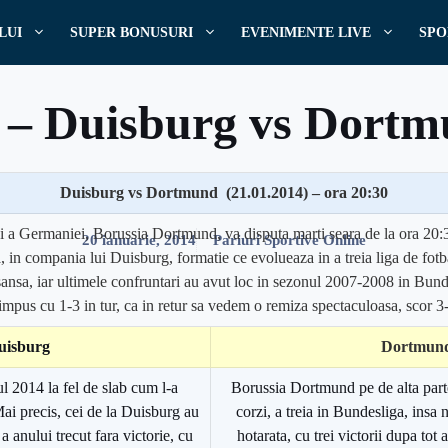
LUI
SUPER BONUSURI
EVENIMENTE LIVE
SPO
e – Duisburg vs Dortm
Duisburg vs Dortmund (21.01.2014) – ora 20:30
Scris de
Pariuri
a Germaniei, Borussia Dortmund, va disputa marti seara de la ora 20:3
20 ianuarie, 2014
Pariuri Sportive Online
a, in compania lui Duisburg, formatie ce evolueaza in a treia liga de fot
ansa, iar ultimele confruntari au avut loc in sezonul 2007-2008 in Bund
impus cu 1-3 in tur, ca in retur sa vedem o remiza spectaculoasa, scor 3
uisburg
Dortmun
l 2014 la fel de slab cum l-a
Borussia Dortmund pe de alta part
ai precis, cei de la Duisburg au
corzi, a treia in Bundesliga, insa 
 anului trecut fara victorie, cu
hotarata, cu trei victorii dupa tot 