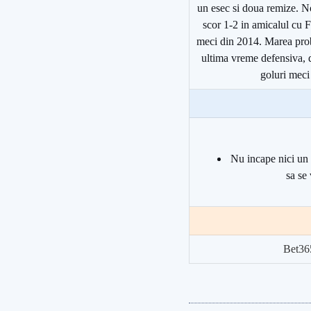
un esec si doua remize. N
scor 1-2 in amicalul cu F
meci din 2014. Marea prob
ultima vreme defensiva,
goluri meci
Nu incape nici un 
sa se
Bet36