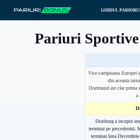
Sari
GHIDUL PARIORU
la
conținut
Pariuri Sportiv
Vice-campioana Europei si 
din aceasta iarn
Dortmund are clar prima s
a 
D
Duisburg a inceput anu
terminat pe precedentul. M
terminat luna Decembrie a