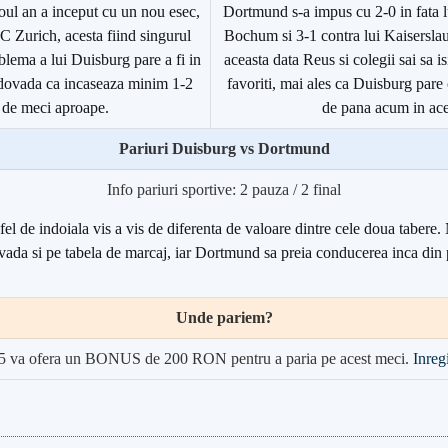
oul an a inceput cu un nou esec,
Dortmund s-a impus cu 2-0 in fata lui
C Zurich, acesta fiind singurul
Bochum si 3-1 contra lui Kaiserslau
lema a lui Duisburg pare a fi in
aceasta data Reus si colegii sai sa i
 dovada ca incaseaza minim 1-2
favoriti, mai ales ca Duisburg pare 
 de meci aproape.
de pana acum in ace
Pariuri Duisburg vs Dortmund
Info pariuri sportive: 2 pauza / 2 final
fel de indoiala vis a vis de diferenta de valoare dintre cele doua tabere.
 vada si pe tabela de marcaj, iar Dortmund sa preia conducerea inca din 
Unde pariem?
5 va ofera un BONUS de 200 RON pentru a paria pe acest meci.
Inregi