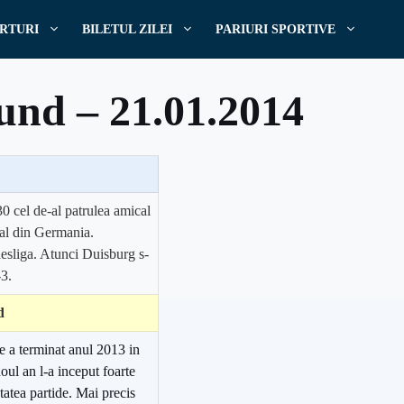
RTURI
BILETUL ZILEI
PARIURI SPORTIVE
und – 21.01.2014
0 cel de-al patrulea amical
bal din Germania.
esliga. Atunci Duisburg s-
-3.
d
e a terminat anul 2013 in
noul an l-a inceput foarte
atatea partide. Mai precis