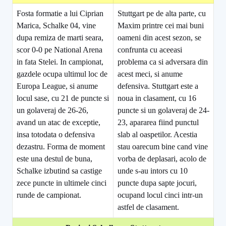
Fosta formatie a lui Ciprian
Stuttgart pe de alta parte, cu
Marica, Schalke 04, vine
Maxim printre cei mai buni
dupa remiza de marti seara,
oameni din acest sezon, se
scor 0-0 pe National Arena
confrunta cu aceeasi
in fata Stelei. In campionat,
problema ca si adversara din
gazdele ocupa ultimul loc de
acest meci, si anume
Europa League, si anume
defensiva. Stuttgart este a
locul sase, cu 21 de puncte si
noua in clasament, cu 16
un golaveraj de 26-26,
puncte si un golaveraj de 24-
avand un atac de exceptie,
23, apararea fiind punctul
insa totodata o defensiva
slab al oaspetilor. Acestia
dezastru. Forma de moment
stau oarecum bine cand vine
este una destul de buna,
vorba de deplasari, acolo de
Schalke izbutind sa castige
unde s-au intors cu 10
zece puncte in ultimele cinci
puncte dupa sapte jocuri,
runde de campionat.
ocupand locul cinci intr-un
astfel de clasament.