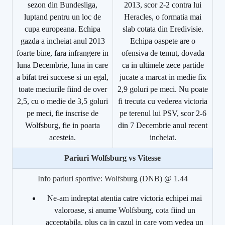
sezon din Bundesliga,
2013, scor 2-2 contra lui
luptand pentru un loc de
Heracles, o formatia mai
cupa europeana. Echipa
slab cotata din Eredivisie.
gazda a incheiat anul 2013
Echipa oaspete are o
foarte bine, fara infrangere in
ofensiva de temut, dovada
luna Decembrie, luna in care
ca in ultimele zece partide
a bifat trei succese si un egal,
jucate a marcat in medie fix
toate meciurile fiind de over
2,9 goluri pe meci. Nu poate
2,5, cu o medie de 3,5 goluri
fi trecuta cu vederea victoria
pe meci, fie inscrise de
pe terenul lui PSV, scor 2-6
Wolfsburg, fie in poarta
din 7 Decembrie anul recent
acesteia.
incheiat.
Pariuri Wolfsburg vs Vitesse
Info pariuri sportive: Wolfsburg (DNB) @ 1.44
Ne-am indreptat atentia catre victoria echipei mai
valoroase, si anume Wolfsburg, cota fiind un
acceptabila, plus ca in cazul in care vom vedea un