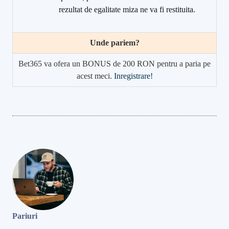
rezultat de egalitate miza ne va fi restituita.
Unde pariem?
Bet365 va ofera un BONUS de 200 RON pentru a paria pe
acest meci.
Inregistrare!
Pariuri