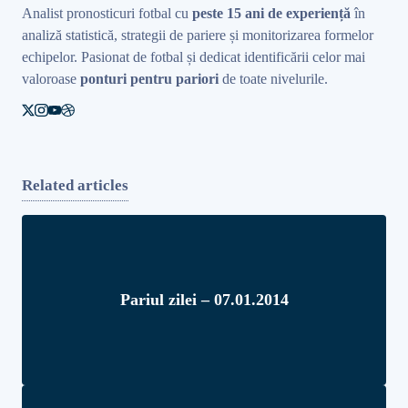
Analist pronosticuri fotbal cu
peste 15 ani de experiență
în
analiză statistică, strategii de pariere și monitorizarea formelor
echipelor. Pasionat de fotbal și dedicat identificării celor mai
valoroase
ponturi pentru pariori
de toate nivelurile.
Related articles
Pariul zilei – 07.01.2014