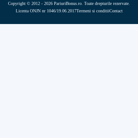
Copyright © 2012 - 2026 PariuriBonus.ro. Toate drepturile rezervate.
Licenta ONJN nr 1046/19.06.2017
Termeni si conditii
Contact