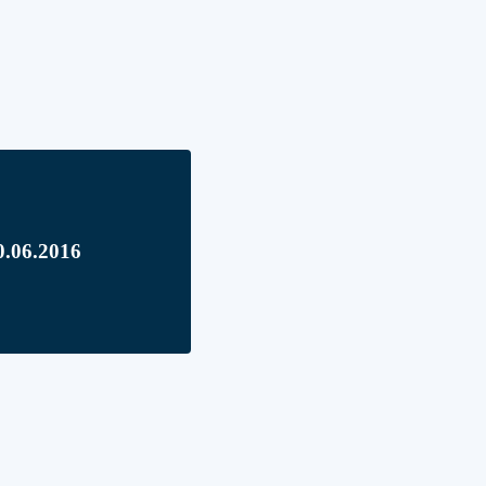
30.06.2016