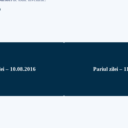
lei – 10.08.2016
Pariul zilei – 