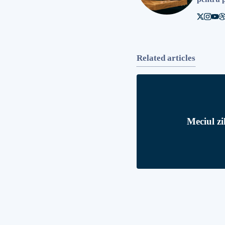
Related articles
Meciul zi