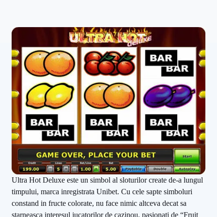
Ultra Hot Deluxe este un simbol al sloturilor create de-a lungul
timpului, marca inregistrata Unibet. Cu cele sapte simboluri
constand in fructe colorate, nu face nimic altceva decat sa
starneasca interesul jucatorilor de cazinou, pasionati de “Fruit