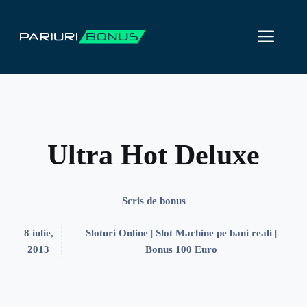
Sari
la
ME
conținut
Ultra Hot Deluxe
Scris de
bonus
8 iulie,
Sloturi Online | Slot Machine pe bani reali |
2013
Bonus 100 Euro