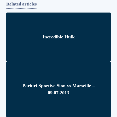
Related articles
Incredible Hulk
Pariuri Sportive Sion vs Marseille –
09.07.2013